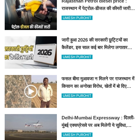
Rajasthan Petrol diesel price :
राजस्थान में पेट्रोल-डीजल की कीमतें जारी,
जानिए बीकानेर समेत पुरे प्रदेश में नए रेट
UMESH PUROHIT
जारी हुआ 2026 की सरकारी छुट्टियों का
कैलेंडर, इस साल कई बार मिलेगा लगातार
अवकाश, देखें
UMESH PUROHIT
फसल बीमा मुआवजा न मिलने पर राजस्थान में
किसान का अनोखा विरोध, खेतों में बो दिए
500-500 रुपए के नोट, वीडियो वायरल
UMESH PUROHIT
Delhi-Mumbai Expressway : दिल्ली-
मुंबई एक्सप्रेसवे पर अब मिलेगी ये सुविधा,
हेलीकॉप्टर सर्विस से तुरंत घायल पहुंचेगा
UMESH PUROHIT