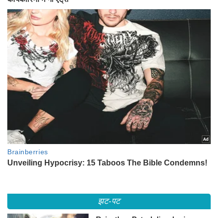
झट-पट