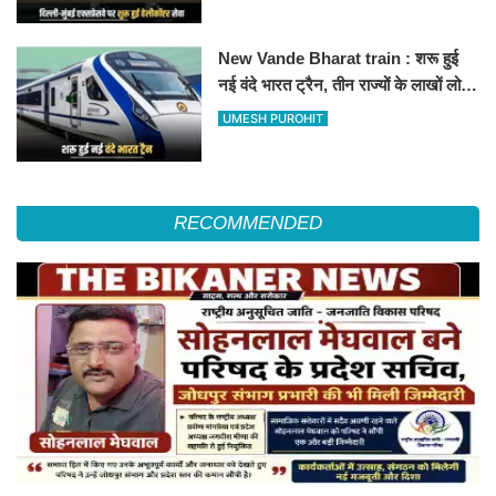
हॉस्पिटल
New Vande Bharat train : शरू हुई
नई वंदे भारत ट्रैन, तीन राज्यों के लाखों लोगों
का सफर होगा आसान, देखें पूरा रूटमैप
UMESH PUROHIT
RECOMMENDED