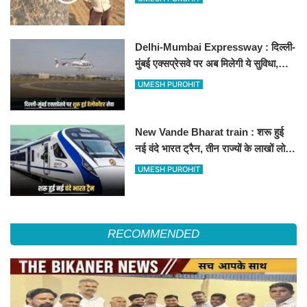
Delhi-Mumbai Expressway : दिल्ली-
मुंबई एक्सप्रेसवे पर अब मिलेगी ये सुविधा,
हेलीकॉप्टर सर्विस से तुरंत घायल पहुंचेगा
UMESH PUROHIT
हॉस्पिटल
New Vande Bharat train : शरू हुई
नई वंदे भारत ट्रैन, तीन राज्यों के लाखों लोगों
का सफर होगा आसान, देखें पूरा रूटमैप
UMESH PUROHIT
RECOMMENDED