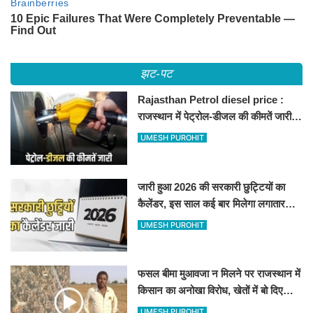
झट-पट
Rajasthan Petrol diesel price :
राजस्थान में पेट्रोल-डीजल की कीमतें जारी,
जानिए बीकानेर समेत पुरे प्रदेश में नए रेट
UMESH PUROHIT
जारी हुआ 2026 की सरकारी छुट्टियों का
कैलेंडर, इस साल कई बार मिलेगा लगातार
अवकाश, देखें
UMESH PUROHIT
फसल बीमा मुआवजा न मिलने पर राजस्थान में
किसान का अनोखा विरोध, खेतों में बो दिए
500-500 रुपए के नोट, वीडियो वायरल
UMESH PUROHIT