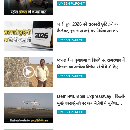
जानिए बीकानेर समेत पुरे प्रदेश में नए रेट
UMESH PUROHIT
जारी हुआ 2026 की सरकारी छुट्टियों का
कैलेंडर, इस साल कई बार मिलेगा लगातार
अवकाश, देखें
UMESH PUROHIT
फसल बीमा मुआवजा न मिलने पर राजस्थान में
किसान का अनोखा विरोध, खेतों में बो दिए
500-500 रुपए के नोट, वीडियो वायरल
UMESH PUROHIT
Delhi-Mumbai Expressway : दिल्ली-
मुंबई एक्सप्रेसवे पर अब मिलेगी ये सुविधा,
हेलीकॉप्टर सर्विस से तुरंत घायल पहुंचेगा
UMESH PUROHIT
हॉस्पिटल