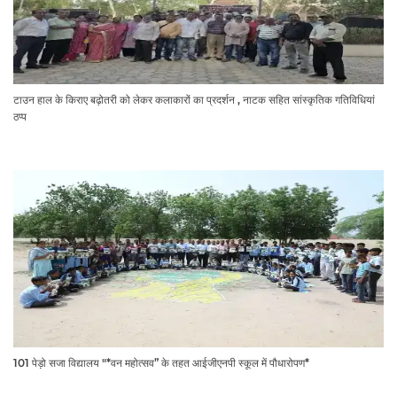
टाउन हाल के किराए बढ़ोतरी को लेकर कलाकारों का प्रदर्शन , नाटक सहित सांस्कृतिक गतिविधियां
ठप्प
101 पेड़ो सजा विद्यालय "*वन महोत्सव” के तहत आईजीएनपी स्कूल में पौधारोपण*