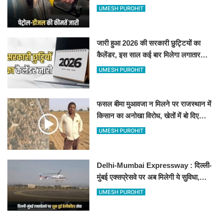
जानिए बीकानेर समेत पुरे प्रदेश में नए रेट
UMESH PUROHIT
जारी हुआ 2026 की सरकारी छुट्टियों का
कैलेंडर, इस साल कई बार मिलेगा लगातार
अवकाश, देखें
UMESH PUROHIT
फसल बीमा मुआवजा न मिलने पर राजस्थान में
किसान का अनोखा विरोध, खेतों में बो दिए
500-500 रुपए के नोट, वीडियो वायरल
UMESH PUROHIT
Delhi-Mumbai Expressway : दिल्ली-
मुंबई एक्सप्रेसवे पर अब मिलेगी ये सुविधा,
हेलीकॉप्टर सर्विस से तुरंत घायल पहुंचेगा
UMESH PUROHIT
हॉस्पिटल