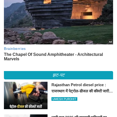
झट-पट
Rajasthan Petrol diesel price :
राजस्थान में पेट्रोल-डीजल की कीमतें जारी,
जानिए बीकानेर समेत पुरे प्रदेश में नए रेट
UMESH PUROHIT