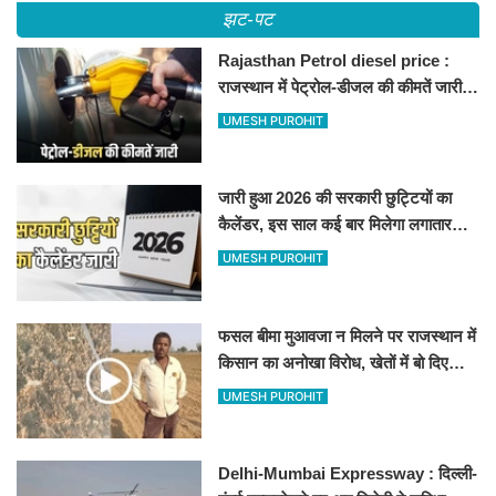
झट-पट
Rajasthan Petrol diesel price :
राजस्थान में पेट्रोल-डीजल की कीमतें जारी,
जानिए बीकानेर समेत पुरे प्रदेश में नए रेट
UMESH PUROHIT
जारी हुआ 2026 की सरकारी छुट्टियों का
कैलेंडर, इस साल कई बार मिलेगा लगातार
अवकाश, देखें
UMESH PUROHIT
फसल बीमा मुआवजा न मिलने पर राजस्थान में
किसान का अनोखा विरोध, खेतों में बो दिए
500-500 रुपए के नोट, वीडियो वायरल
UMESH PUROHIT
Delhi-Mumbai Expressway : दिल्ली-