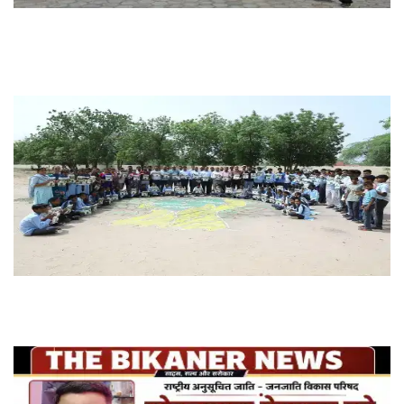
टाउन हाल के किराए बढ़ोतरी को लेकर कलाकारों का प्रदर्शन , नाटक सहित सांस्कृतिक गतिविधियां
ठप्प
101 पेड़ो सजा विद्यालय "*वन महोत्सव” के तहत आईजीएनपी स्कूल में पौधारोपण*