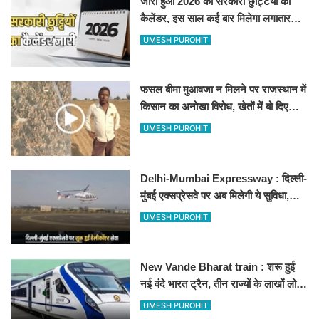
जारी हुआ 2026 की सरकारी छुट्टियों का
कैलेंडर, इस साल कई बार मिलेगा लगातार
अवकाश, देखें
UMESH PUROHIT
फसल बीमा मुआवजा न मिलने पर राजस्थान में
किसान का अनोखा विरोध, खेतों में बो दिए
500-500 रुपए के नोट, वीडियो वायरल
UMESH PUROHIT
Delhi-Mumbai Expressway : दिल्ली-
मुंबई एक्सप्रेसवे पर अब मिलेगी ये सुविधा,
हेलीकॉप्टर सर्विस से तुरंत घायल पहुंचेगा
UMESH PUROHIT
हॉस्पिटल
New Vande Bharat train : शरू हुई
नई वंदे भारत ट्रैन, तीन राज्यों के लाखों लोगों
का सफर होगा आसान, देखें पूरा रूटमैप
UMESH PUROHIT