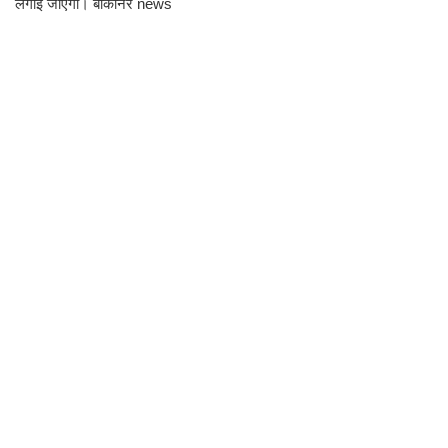
लगाई जाएगी। बीकानेर news