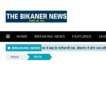
HOME
BREAKING NEWS
FEATURED
JAI
Home
बीकानेर