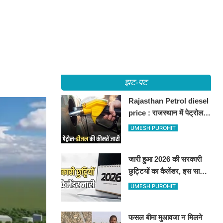
झट-पट
Rajasthan Petrol diesel
price : राजस्थान में पेट्रोल-
डीजल की कीमतें जारी, जानिए
UMESH PUROHIT
बीकानेर समेत पुरे प्रदेश में नए
रेट
जारी हुआ 2026 की सरकारी
छुट्टियों का कैलेंडर, इस साल
कई बार मिलेगा लगातार
UMESH PUROHIT
अवकाश, देखें
फसल बीमा मुआवजा न मिलने