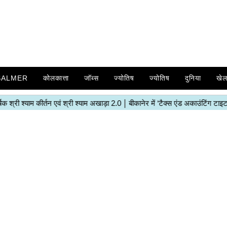
SALMER
कोलकात्ता
जॉब्स
ज्योतिष
ज्योतिष
दुनिया
खे