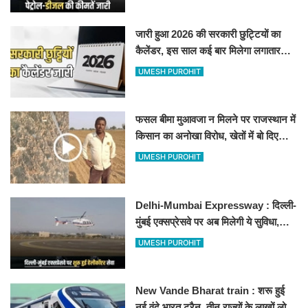
जारी हुआ 2026 की सरकारी छुट्टियों का
कैलेंडर, इस साल कई बार मिलेगा लगातार
अवकाश, देखें
UMESH PUROHIT
फसल बीमा मुआवजा न मिलने पर राजस्थान में
किसान का अनोखा विरोध, खेतों में बो दिए
500-500 रुपए के नोट, वीडियो वायरल
UMESH PUROHIT
Delhi-Mumbai Expressway : दिल्ली-
मुंबई एक्सप्रेसवे पर अब मिलेगी ये सुविधा,
हेलीकॉप्टर सर्विस से तुरंत घायल पहुंचेगा
UMESH PUROHIT
हॉस्पिटल
New Vande Bharat train : शरू हुई
नई वंदे भारत ट्रैन, तीन राज्यों के लाखों लोगों