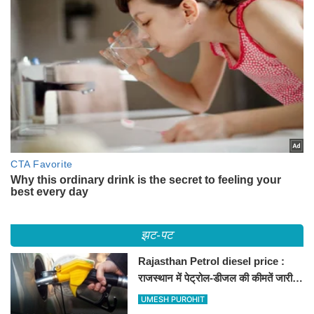
झट-पट
Rajasthan Petrol diesel price :
राजस्थान में पेट्रोल-डीजल की कीमतें जारी,
जानिए बीकानेर समेत पुरे प्रदेश में नए रेट
UMESH PUROHIT