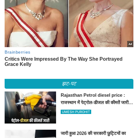
झट-पट
Rajasthan Petrol diesel price :
राजस्थान में पेट्रोल-डीजल की कीमतें जारी,
जानिए बीकानेर समेत पुरे प्रदेश में नए रेट
UMESH PUROHIT
जारी हुआ 2026 की सरकारी छुट्टियों का