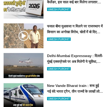
कैलेंडर, इस साल कई बार मिलेगा लगातार
अवकाश, देखें
UMESH PUROHIT
फसल बीमा मुआवजा न मिलने पर राजस्थान में
किसान का अनोखा विरोध, खेतों में बो दिए
500-500 रुपए के नोट, वीडियो वायरल
UMESH PUROHIT
Delhi-Mumbai Expressway : दिल्ली-
मुंबई एक्सप्रेसवे पर अब मिलेगी ये सुविधा,
हेलीकॉप्टर सर्विस से तुरंत घायल पहुंचेगा
UMESH PUROHIT
हॉस्पिटल
New Vande Bharat train : शरू हुई
नई वंदे भारत ट्रैन, तीन राज्यों के लाखों लोगों
का सफर होगा आसान, देखें पूरा रूटमैप
UMESH PUROHIT