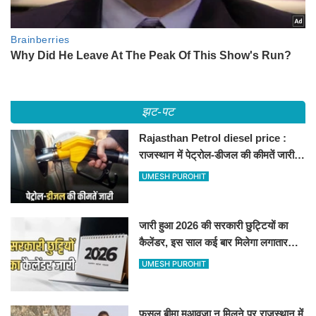
झट-पट
Rajasthan Petrol diesel price :
राजस्थान में पेट्रोल-डीजल की कीमतें जारी,
जानिए बीकानेर समेत पुरे प्रदेश में नए रेट
UMESH PUROHIT
जारी हुआ 2026 की सरकारी छुट्टियों का
कैलेंडर, इस साल कई बार मिलेगा लगातार
अवकाश, देखें
UMESH PUROHIT
फसल बीमा मुआवजा न मिलने पर राजस्थान में