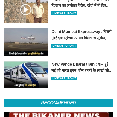
किसान का अनोखा विरोध, खेतों में बो दिए
500-500 रुपए के नोट, वीडियो वायरल
UMESH PUROHIT
Delhi-Mumbai Expressway : दिल्ली-
मुंबई एक्सप्रेसवे पर अब मिलेगी ये सुविधा,
हेलीकॉप्टर सर्विस से तुरंत घायल पहुंचेगा
UMESH PUROHIT
हॉस्पिटल
New Vande Bharat train : शरू हुई
नई वंदे भारत ट्रैन, तीन राज्यों के लाखों लोगों
का सफर होगा आसान, देखें पूरा रूटमैप
UMESH PUROHIT
RECOMMENDED