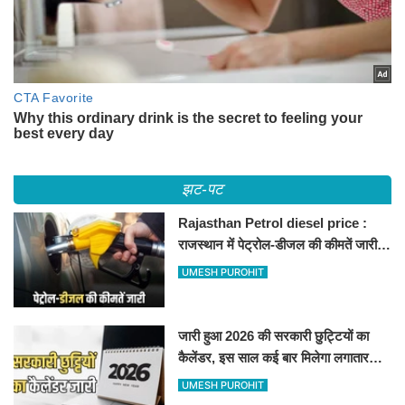
झट-पट
Rajasthan Petrol diesel price :
राजस्थान में पेट्रोल-डीजल की कीमतें जारी,
जानिए बीकानेर समेत पुरे प्रदेश में नए रेट
UMESH PUROHIT
जारी हुआ 2026 की सरकारी छुट्टियों का
कैलेंडर, इस साल कई बार मिलेगा लगातार
अवकाश, देखें
UMESH PUROHIT