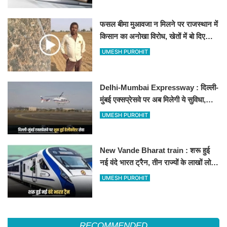
फसल बीमा मुआवजा न मिलने पर राजस्थान में
किसान का अनोखा विरोध, खेतों में बो दिए
500-500 रुपए के नोट, वीडियो वायरल
UMESH PUROHIT
Delhi-Mumbai Expressway : दिल्ली-
मुंबई एक्सप्रेसवे पर अब मिलेगी ये सुविधा,
हेलीकॉप्टर सर्विस से तुरंत घायल पहुंचेगा
UMESH PUROHIT
हॉस्पिटल
New Vande Bharat train : शरू हुई
नई वंदे भारत ट्रैन, तीन राज्यों के लाखों लोगों
का सफर होगा आसान, देखें पूरा रूटमैप
UMESH PUROHIT
RECOMMENDED