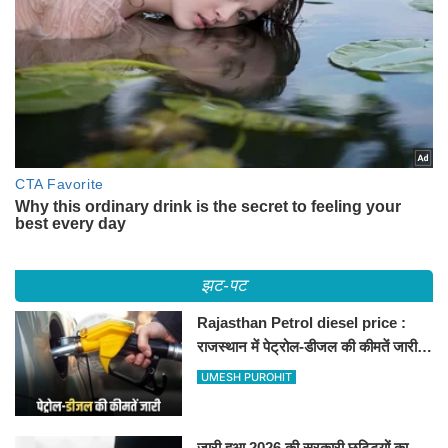
झट-पट
Rajasthan Petrol diesel price :
राजस्थान में पेट्रोल-डीजल की कीमतें जारी,
जानिए बीकानेर समेत पुरे प्रदेश में नए रेट
UMESH PUROHIT
जारी हुआ 2026 की सरकारी छुट्टियों का