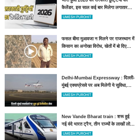
कैलेंडर, इस साल कई बार मिलेगा लगातार
अवकाश, देखें
UMESH PUROHIT
फसल बीमा मुआवजा न मिलने पर राजस्थान में
किसान का अनोखा विरोध, खेतों में बो दिए
500-500 रुपए के नोट, वीडियो वायरल
UMESH PUROHIT
Delhi-Mumbai Expressway : दिल्ली-
मुंबई एक्सप्रेसवे पर अब मिलेगी ये सुविधा,
हेलीकॉप्टर सर्विस से तुरंत घायल पहुंचेगा
UMESH PUROHIT
हॉस्पिटल
New Vande Bharat train : शरू हुई
नई वंदे भारत ट्रैन, तीन राज्यों के लाखों लोगों
का सफर होगा आसान, देखें पूरा रूटमैप
UMESH PUROHIT