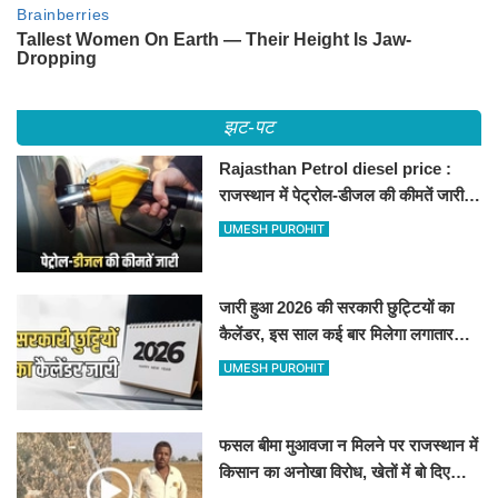
झट-पट
Rajasthan Petrol diesel price :
राजस्थान में पेट्रोल-डीजल की कीमतें जारी,
जानिए बीकानेर समेत पुरे प्रदेश में नए रेट
UMESH PUROHIT
जारी हुआ 2026 की सरकारी छुट्टियों का
कैलेंडर, इस साल कई बार मिलेगा लगातार
अवकाश, देखें
UMESH PUROHIT
फसल बीमा मुआवजा न मिलने पर राजस्थान में
किसान का अनोखा विरोध, खेतों में बो दिए