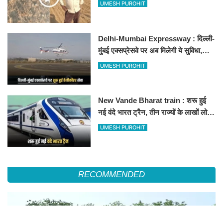
500-500 रुपए के नोट, वीडियो वायरल
UMESH PUROHIT
Delhi-Mumbai Expressway : दिल्ली-
मुंबई एक्सप्रेसवे पर अब मिलेगी ये सुविधा,
हेलीकॉप्टर सर्विस से तुरंत घायल पहुंचेगा
UMESH PUROHIT
हॉस्पिटल
New Vande Bharat train : शरू हुई
नई वंदे भारत ट्रैन, तीन राज्यों के लाखों लोगों
का सफर होगा आसान, देखें पूरा रूटमैप
UMESH PUROHIT
RECOMMENDED