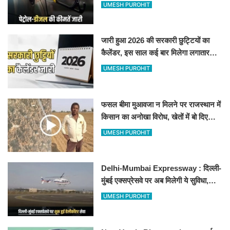
जानिए बीकानेर समेत पुरे प्रदेश में नए रेट
UMESH PUROHIT
जारी हुआ 2026 की सरकारी छुट्टियों का
कैलेंडर, इस साल कई बार मिलेगा लगातार
अवकाश, देखें
UMESH PUROHIT
फसल बीमा मुआवजा न मिलने पर राजस्थान में
किसान का अनोखा विरोध, खेतों में बो दिए
500-500 रुपए के नोट, वीडियो वायरल
UMESH PUROHIT
Delhi-Mumbai Expressway : दिल्ली-
मुंबई एक्सप्रेसवे पर अब मिलेगी ये सुविधा,
हेलीकॉप्टर सर्विस से तुरंत घायल पहुंचेगा
UMESH PUROHIT
हॉस्पिटल