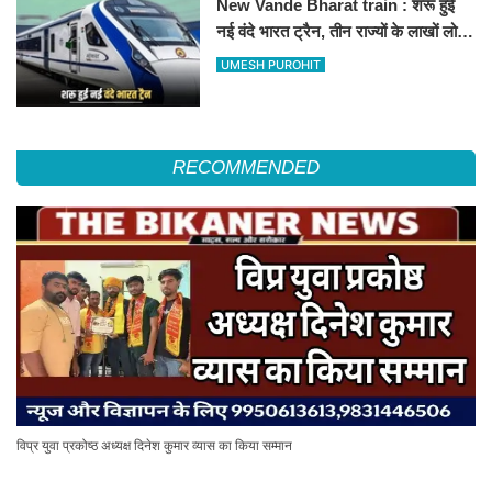
New Vande Bharat train : शरू हुई
नई वंदे भारत ट्रैन, तीन राज्यों के लाखों लोगों
का सफर होगा आसान, देखें पूरा रूटमैप
UMESH PUROHIT
RECOMMENDED
विप्र युवा प्रकोष्ठ अध्यक्ष दिनेश कुमार व्यास का किया सम्मान