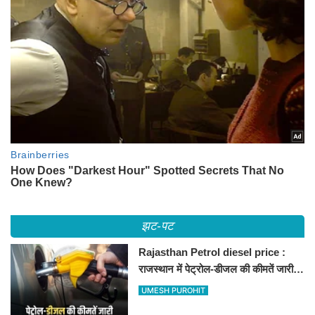
झट-पट
Rajasthan Petrol diesel price :
राजस्थान में पेट्रोल-डीजल की कीमतें जारी,
जानिए बीकानेर समेत पुरे प्रदेश में नए रेट
UMESH PUROHIT