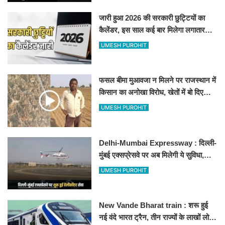
जारी हुआ 2026 की सरकारी छुट्टियों का
कैलेंडर, इस साल कई बार मिलेगा लगातार
अवकाश, देखें
UMESH PUROHIT
फसल बीमा मुआवजा न मिलने पर राजस्थान में
किसान का अनोखा विरोध, खेतों में बो दिए
500-500 रुपए के नोट, वीडियो वायरल
UMESH PUROHIT
Delhi-Mumbai Expressway : दिल्ली-
मुंबई एक्सप्रेसवे पर अब मिलेगी ये सुविधा,
हेलीकॉप्टर सर्विस से तुरंत घायल पहुंचेगा
UMESH PUROHIT
हॉस्पिटल
New Vande Bharat train : शरू हुई
नई वंदे भारत ट्रैन, तीन राज्यों के लाखों लोगों