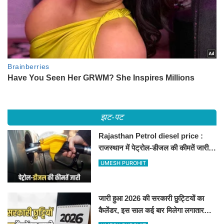
झट-पट
Rajasthan Petrol diesel price :
राजस्थान में पेट्रोल-डीजल की कीमतें जारी,
जानिए बीकानेर समेत पुरे प्रदेश में नए रेट
UMESH PUROHIT
जारी हुआ 2026 की सरकारी छुट्टियों का
कैलेंडर, इस साल कई बार मिलेगा लगातार
अवकाश, देखें