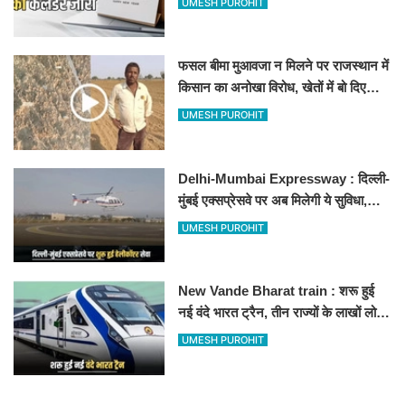
UMESH PUROHIT
फसल बीमा मुआवजा न मिलने पर राजस्थान में
किसान का अनोखा विरोध, खेतों में बो दिए
500-500 रुपए के नोट, वीडियो वायरल
UMESH PUROHIT
Delhi-Mumbai Expressway : दिल्ली-
मुंबई एक्सप्रेसवे पर अब मिलेगी ये सुविधा,
हेलीकॉप्टर सर्विस से तुरंत घायल पहुंचेगा
UMESH PUROHIT
हॉस्पिटल
New Vande Bharat train : शरू हुई
नई वंदे भारत ट्रैन, तीन राज्यों के लाखों लोगों
का सफर होगा आसान, देखें पूरा रूटमैप
UMESH PUROHIT