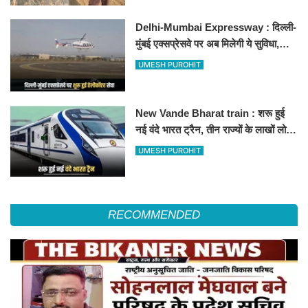
Delhi-Mumbai Expressway : दिल्ली-
मुंबई एक्सप्रेसवे पर अब मिलेगी ये सुविधा,
हेलीकॉप्टर सर्विस से तुरंत घायल पहुंचेगा
UMESH PUROHIT
हॉस्पिटल
New Vande Bharat train : शरू हुई
नई वंदे भारत ट्रैन, तीन राज्यों के लाखों लोगों
का सफर होगा आसान, देखें पूरा रूटमैप
UMESH PUROHIT
RECOMMENDED