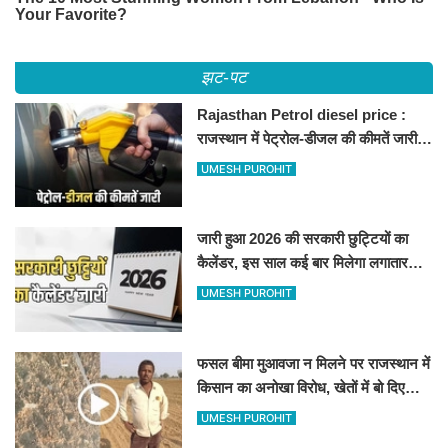
झट-पट
Rajasthan Petrol diesel price :
राजस्थान में पेट्रोल-डीजल की कीमतें जारी,
जानिए बीकानेर समेत पुरे प्रदेश में नए रेट
UMESH PUROHIT
जारी हुआ 2026 की सरकारी छुट्टियों का
कैलेंडर, इस साल कई बार मिलेगा लगातार
अवकाश, देखें
UMESH PUROHIT
फसल बीमा मुआवजा न मिलने पर राजस्थान में
किसान का अनोखा विरोध, खेतों में बो दिए
500-500 रुपए के नोट, वीडियो वायरल
UMESH PUROHIT