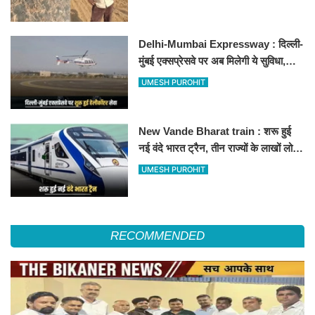
Delhi-Mumbai Expressway : दिल्ली-
मुंबई एक्सप्रेसवे पर अब मिलेगी ये सुविधा,
हेलीकॉप्टर सर्विस से तुरंत घायल पहुंचेगा
UMESH PUROHIT
हॉस्पिटल
New Vande Bharat train : शरू हुई
नई वंदे भारत ट्रैन, तीन राज्यों के लाखों लोगों
का सफर होगा आसान, देखें पूरा रूटमैप
UMESH PUROHIT
RECOMMENDED