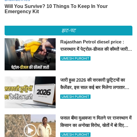
झट-पट
Rajasthan Petrol diesel price :
राजस्थान में पेट्रोल-डीजल की कीमतें जारी,
जानिए बीकानेर समेत पुरे प्रदेश में नए रेट
UMESH PUROHIT
जारी हुआ 2026 की सरकारी छुट्टियों का
कैलेंडर, इस साल कई बार मिलेगा लगातार
अवकाश, देखें
UMESH PUROHIT
फसल बीमा मुआवजा न मिलने पर राजस्थान में
किसान का अनोखा विरोध, खेतों में बो दिए
500-500 रुपए के नोट, वीडियो वायरल
UMESH PUROHIT