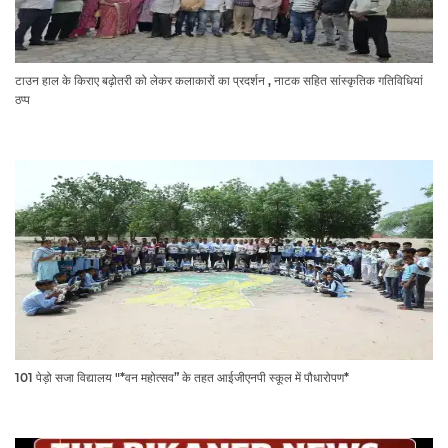
टाउन हाल के किराए बढ़ोतरी को लेकर कलाकारों का प्रदर्शन , नाटक सहित सांस्कृतिक गतिविधियां
ठप्प
101 पेड़ो सजा विद्यालय "*वन महोत्सव” के तहत आईजीएनपी स्कूल में पौधारोपण*