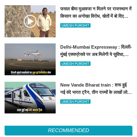
फसल बीमा मुआवजा न मिलने पर राजस्थान में
किसान का अनोखा विरोध, खेतों में बो दिए
500-500 रुपए के नोट, वीडियो वायरल
UMESH PUROHIT
Delhi-Mumbai Expressway : दिल्ली-
मुंबई एक्सप्रेसवे पर अब मिलेगी ये सुविधा,
हेलीकॉप्टर सर्विस से तुरंत घायल पहुंचेगा
UMESH PUROHIT
हॉस्पिटल
New Vande Bharat train : शरू हुई
नई वंदे भारत ट्रैन, तीन राज्यों के लाखों लोगों
का सफर होगा आसान, देखें पूरा रूटमैप
UMESH PUROHIT
RECOMMENDED