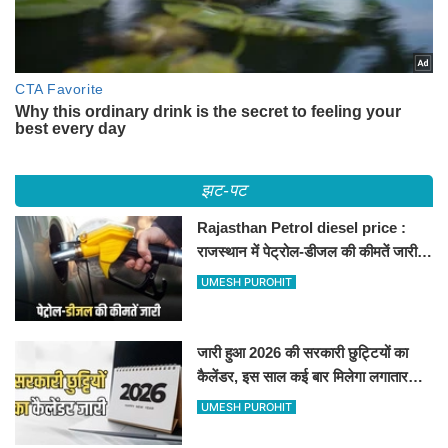
झट-पट
Rajasthan Petrol diesel price :
राजस्थान में पेट्रोल-डीजल की कीमतें जारी,
जानिए बीकानेर समेत पुरे प्रदेश में नए रेट
UMESH PUROHIT
जारी हुआ 2026 की सरकारी छुट्टियों का
कैलेंडर, इस साल कई बार मिलेगा लगातार
अवकाश, देखें
UMESH PUROHIT