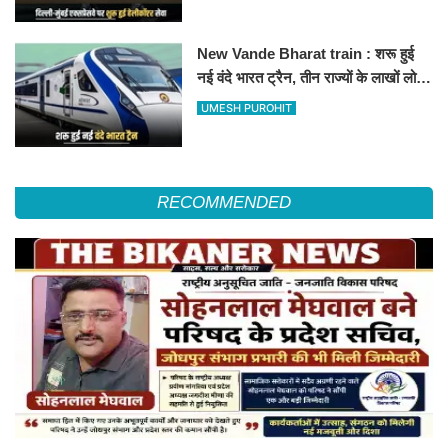
हॉस्पिटल
New Vande Bharat train : शरू हुई
नई वंदे भारत ट्रैन, तीन राज्यों के लाखों लोगों
का सफर होगा आसान, देखें पूरा रूटमैप
UMESH PUROHIT
RECOMMENDED