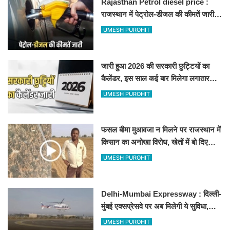
Rajasthan Petrol diesel price :
राजस्थान में पेट्रोल-डीजल की कीमतें जारी,
जानिए बीकानेर समेत पुरे प्रदेश में नए रेट
UMESH PUROHIT
जारी हुआ 2026 की सरकारी छुट्टियों का
कैलेंडर, इस साल कई बार मिलेगा लगातार
अवकाश, देखें
UMESH PUROHIT
फसल बीमा मुआवजा न मिलने पर राजस्थान में
किसान का अनोखा विरोध, खेतों में बो दिए
500-500 रुपए के नोट, वीडियो वायरल
UMESH PUROHIT
Delhi-Mumbai Expressway : दिल्ली-
मुंबई एक्सप्रेसवे पर अब मिलेगी ये सुविधा,
हेलीकॉप्टर सर्विस से तुरंत घायल पहुंचेगा
UMESH PUROHIT