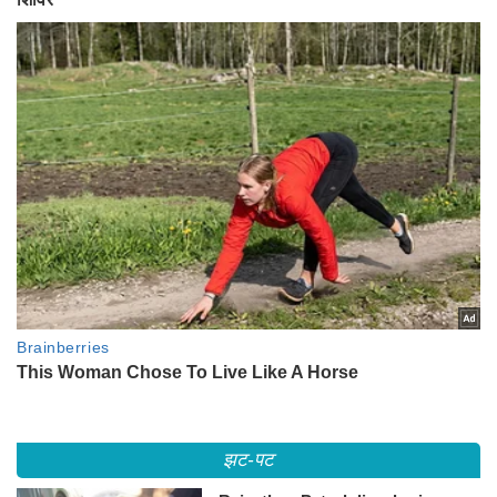
झट-पट