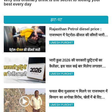
झट-पट
Rajasthan Petrol diesel price :
राजस्थान में पेट्रोल-डीजल की कीमतें जारी,
जानिए बीकानेर समेत पुरे प्रदेश में नए रेट
UMESH PUROHIT
जारी हुआ 2026 की सरकारी छुट्टियों का
कैलेंडर, इस साल कई बार मिलेगा लगातार
अवकाश, देखें
UMESH PUROHIT
फसल बीमा मुआवजा न मिलने पर राजस्थान में
किसान का अनोखा विरोध, खेतों में बो दिए
500-500 रुपए के नोट, वीडियो वायरल
UMESH PUROHIT