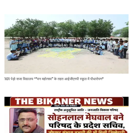
101 पेड़ो सजा विद्यालय "*वन महोत्सव” के तहत आईजीएनपी स्कूल में पौधारोपण*