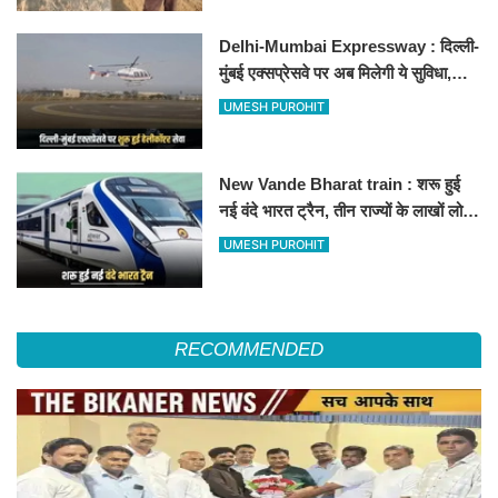
Delhi-Mumbai Expressway : दिल्ली-
मुंबई एक्सप्रेसवे पर अब मिलेगी ये सुविधा,
हेलीकॉप्टर सर्विस से तुरंत घायल पहुंचेगा
UMESH PUROHIT
हॉस्पिटल
New Vande Bharat train : शरू हुई
नई वंदे भारत ट्रैन, तीन राज्यों के लाखों लोगों
का सफर होगा आसान, देखें पूरा रूटमैप
UMESH PUROHIT
RECOMMENDED