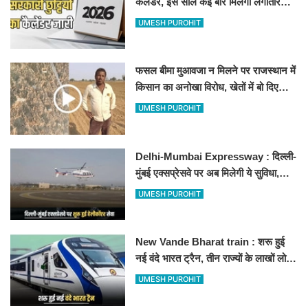
कैलेंडर, इस साल कई बार मिलेगा लगातार
अवकाश, देखें
UMESH PUROHIT
फसल बीमा मुआवजा न मिलने पर राजस्थान में
किसान का अनोखा विरोध, खेतों में बो दिए
500-500 रुपए के नोट, वीडियो वायरल
UMESH PUROHIT
Delhi-Mumbai Expressway : दिल्ली-
मुंबई एक्सप्रेसवे पर अब मिलेगी ये सुविधा,
हेलीकॉप्टर सर्विस से तुरंत घायल पहुंचेगा
UMESH PUROHIT
हॉस्पिटल
New Vande Bharat train : शरू हुई
नई वंदे भारत ट्रैन, तीन राज्यों के लाखों लोगों
का सफर होगा आसान, देखें पूरा रूटमैप
UMESH PUROHIT