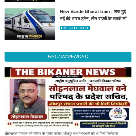
New Vande Bharat train : शरू हुई
नई वंदे भारत ट्रैन, तीन राज्यों के लाखों लोगों
का सफर होगा आसान, देखें पूरा रूटमैप
UMESH PUROHIT
RECOMMENDED
सोहनलाल मेघवाल बने परिषद के प्रदेश सचिव, जोधपुर संभाग प्रभारी की भी मिली जिम्मेदारी