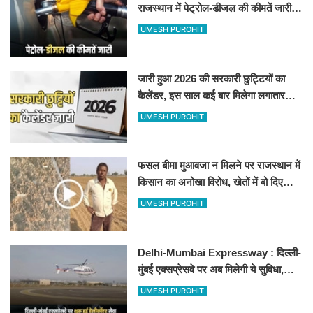
राजस्थान में पेट्रोल-डीजल की कीमतें जारी,
जानिए बीकानेर समेत पुरे प्रदेश में नए रेट
UMESH PUROHIT
जारी हुआ 2026 की सरकारी छुट्टियों का
कैलेंडर, इस साल कई बार मिलेगा लगातार
अवकाश, देखें
UMESH PUROHIT
फसल बीमा मुआवजा न मिलने पर राजस्थान में
किसान का अनोखा विरोध, खेतों में बो दिए
500-500 रुपए के नोट, वीडियो वायरल
UMESH PUROHIT
Delhi-Mumbai Expressway : दिल्ली-
मुंबई एक्सप्रेसवे पर अब मिलेगी ये सुविधा,
हेलीकॉप्टर सर्विस से तुरंत घायल पहुंचेगा
UMESH PUROHIT
हॉस्पिटल