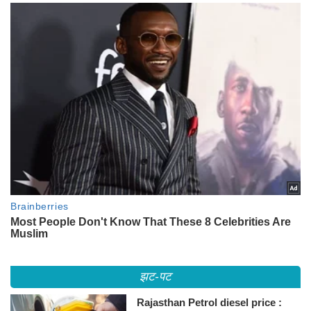
झट-पट
Rajasthan Petrol diesel price :