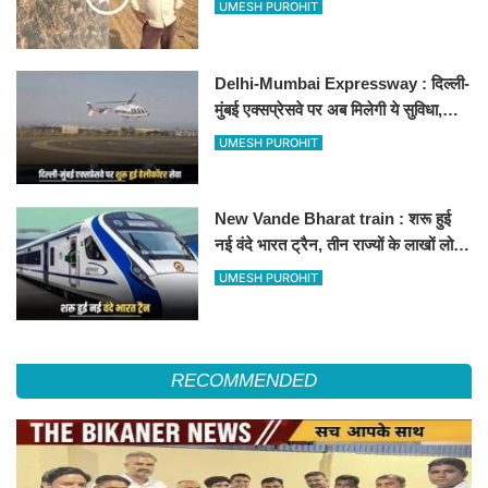
UMESH PUROHIT
Delhi-Mumbai Expressway : दिल्ली-
मुंबई एक्सप्रेसवे पर अब मिलेगी ये सुविधा,
हेलीकॉप्टर सर्विस से तुरंत घायल पहुंचेगा
UMESH PUROHIT
हॉस्पिटल
New Vande Bharat train : शरू हुई
नई वंदे भारत ट्रैन, तीन राज्यों के लाखों लोगों
का सफर होगा आसान, देखें पूरा रूटमैप
UMESH PUROHIT
RECOMMENDED