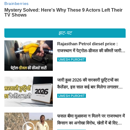
झट-पट
Rajasthan Petrol diesel price :
राजस्थान में पेट्रोल-डीजल की कीमतें जारी,
जानिए बीकानेर समेत पुरे प्रदेश में नए रेट
UMESH PUROHIT
जारी हुआ 2026 की सरकारी छुट्टियों का
कैलेंडर, इस साल कई बार मिलेगा लगातार
अवकाश, देखें
UMESH PUROHIT
फसल बीमा मुआवजा न मिलने पर राजस्थान में
किसान का अनोखा विरोध, खेतों में बो दिए
500-500 रुपए के नोट, वीडियो वायरल