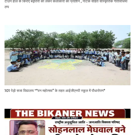
टाउन हाल के किराए बढ़ोतरी को लेकर कलाकारों का प्रदर्शन , नाटक सहित सांस्कृतिक गतिविधियां
ठप्प
101 पेड़ो सजा विद्यालय "*वन महोत्सव” के तहत आईजीएनपी स्कूल में पौधारोपण*