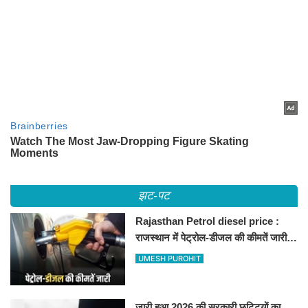
झट-पट
Rajasthan Petrol diesel price :
राजस्थान में पेट्रोल-डीजल की कीमतें जारी,
जानिए बीकानेर समेत पुरे प्रदेश में नए रेट
UMESH PUROHIT
जारी हुआ 2026 की सरकारी छुट्टियों का