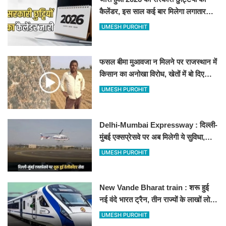
कैलेंडर, इस साल कई बार मिलेगा लगातार
अवकाश, देखें
UMESH PUROHIT
फसल बीमा मुआवजा न मिलने पर राजस्थान में
किसान का अनोखा विरोध, खेतों में बो दिए
500-500 रुपए के नोट, वीडियो वायरल
UMESH PUROHIT
Delhi-Mumbai Expressway : दिल्ली-
मुंबई एक्सप्रेसवे पर अब मिलेगी ये सुविधा,
हेलीकॉप्टर सर्विस से तुरंत घायल पहुंचेगा
UMESH PUROHIT
हॉस्पिटल
New Vande Bharat train : शरू हुई
नई वंदे भारत ट्रैन, तीन राज्यों के लाखों लोगों
का सफर होगा आसान, देखें पूरा रूटमैप
UMESH PUROHIT