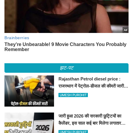
झट-पट
Rajasthan Petrol diesel price :
राजस्थान में पेट्रोल-डीजल की कीमतें जारी,
जानिए बीकानेर समेत पुरे प्रदेश में नए रेट
UMESH PUROHIT
जारी हुआ 2026 की सरकारी छुट्टियों का
कैलेंडर, इस साल कई बार मिलेगा लगातार
अवकाश, देखें
UMESH PUROHIT