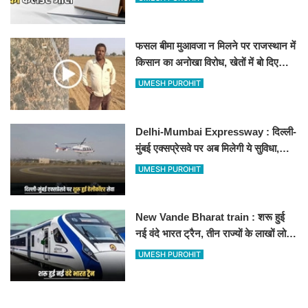
फसल बीमा मुआवजा न मिलने पर राजस्थान में
किसान का अनोखा विरोध, खेतों में बो दिए
500-500 रुपए के नोट, वीडियो वायरल
UMESH PUROHIT
Delhi-Mumbai Expressway : दिल्ली-
मुंबई एक्सप्रेसवे पर अब मिलेगी ये सुविधा,
हेलीकॉप्टर सर्विस से तुरंत घायल पहुंचेगा
UMESH PUROHIT
हॉस्पिटल
New Vande Bharat train : शरू हुई
नई वंदे भारत ट्रैन, तीन राज्यों के लाखों लोगों
का सफर होगा आसान, देखें पूरा रूटमैप
UMESH PUROHIT