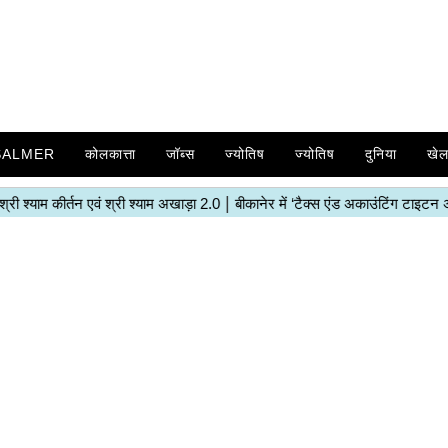
SALMER
कोलकात्ता
जॉब्स
ज्योतिष
ज्योतिष
दुनिया
खे