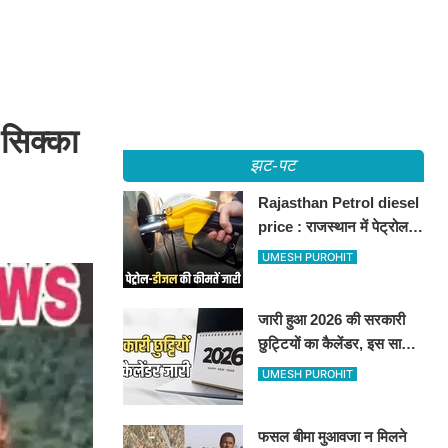
 सिक्का
झट-पट
Rajasthan Petrol diesel
price : राजस्थान में पेट्रोल-
डीजल की कीमतें जारी, जानिए
UMESH PUROHIT
बीकानेर समेत पुरे प्रदेश में नए
रेट
जारी हुआ 2026 की सरकारी
छुट्टियों का कैलेंडर, इस साल
कई बार मिलेगा लगातार
UMESH PUROHIT
अवकाश, देखें
फसल बीमा मुआवजा न मिलने