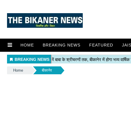
HOME
BREAKING NEWS
FEATURED
JAI
Home
बीकानेर