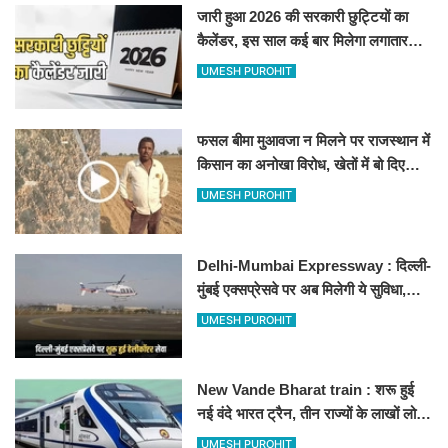
जारी हुआ 2026 की सरकारी छुट्टियों का
कैलेंडर, इस साल कई बार मिलेगा लगातार
अवकाश, देखें
UMESH PUROHIT
फसल बीमा मुआवजा न मिलने पर राजस्थान में
किसान का अनोखा विरोध, खेतों में बो दिए
500-500 रुपए के नोट, वीडियो वायरल
UMESH PUROHIT
Delhi-Mumbai Expressway : दिल्ली-
मुंबई एक्सप्रेसवे पर अब मिलेगी ये सुविधा,
हेलीकॉप्टर सर्विस से तुरंत घायल पहुंचेगा
UMESH PUROHIT
हॉस्पिटल
New Vande Bharat train : शरू हुई
नई वंदे भारत ट्रैन, तीन राज्यों के लाखों लोगों
का सफर होगा आसान, देखें पूरा रूटमैप
UMESH PUROHIT