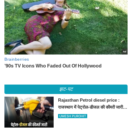
झट-पट
Rajasthan Petrol diesel price :
राजस्थान में पेट्रोल-डीजल की कीमतें जारी,
जानिए बीकानेर समेत पुरे प्रदेश में नए रेट
UMESH PUROHIT