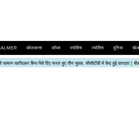
SALMER
कोलकात्ता
जॉब्स
ज्योतिष
ज्योतिष
दुनिया
खे