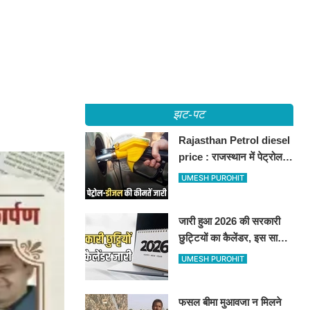
झट-पट
Rajasthan Petrol diesel
price : राजस्थान में पेट्रोल-
डीजल की कीमतें जारी, जानिए
UMESH PUROHIT
बीकानेर समेत पुरे प्रदेश में नए
रेट
जारी हुआ 2026 की सरकारी
छुट्टियों का कैलेंडर, इस साल
कई बार मिलेगा लगातार
UMESH PUROHIT
अवकाश, देखें
फसल बीमा मुआवजा न मिलने