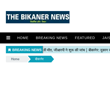
HOME
BREAKING NEWS
FEATURED
JAI
Home
बीकानेर