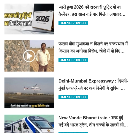
जारी हुआ 2026 की सरकारी छुट्टियों का
कैलेंडर, इस साल कई बार मिलेगा लगातार
अवकाश, देखें
UMESH PUROHIT
फसल बीमा मुआवजा न मिलने पर राजस्थान में
किसान का अनोखा विरोध, खेतों में बो दिए
500-500 रुपए के नोट, वीडियो वायरल
UMESH PUROHIT
Delhi-Mumbai Expressway : दिल्ली-
मुंबई एक्सप्रेसवे पर अब मिलेगी ये सुविधा,
हेलीकॉप्टर सर्विस से तुरंत घायल पहुंचेगा
UMESH PUROHIT
हॉस्पिटल
New Vande Bharat train : शरू हुई
नई वंदे भारत ट्रैन, तीन राज्यों के लाखों लोगों
का सफर होगा आसान, देखें पूरा रूटमैप