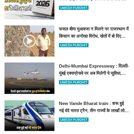
अवकाश, देखें
UMESH PUROHIT
फसल बीमा मुआवजा न मिलने पर राजस्थान में
किसान का अनोखा विरोध, खेतों में बो दिए
500-500 रुपए के नोट, वीडियो वायरल
UMESH PUROHIT
Delhi-Mumbai Expressway : दिल्ली-
मुंबई एक्सप्रेसवे पर अब मिलेगी ये सुविधा,
हेलीकॉप्टर सर्विस से तुरंत घायल पहुंचेगा
UMESH PUROHIT
हॉस्पिटल
New Vande Bharat train : शरू हुई
नई वंदे भारत ट्रैन, तीन राज्यों के लाखों लोगों
का सफर होगा आसान, देखें पूरा रूटमैप
UMESH PUROHIT