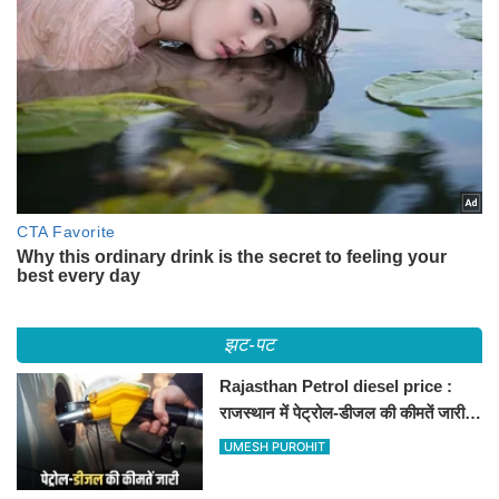
झट-पट
Rajasthan Petrol diesel price :
राजस्थान में पेट्रोल-डीजल की कीमतें जारी,
जानिए बीकानेर समेत पुरे प्रदेश में नए रेट
UMESH PUROHIT