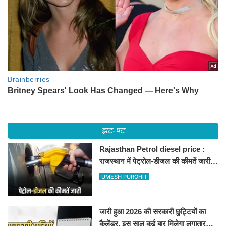
झट-पट
Rajasthan Petrol diesel price :
राजस्थान में पेट्रोल-डीजल की कीमतें जारी,
जानिए बीकानेर समेत पुरे प्रदेश में नए रेट
UMESH PUROHIT
जारी हुआ 2026 की सरकारी छुट्टियों का
कैलेंडर, इस साल कई बार मिलेगा लगातार