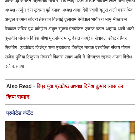
वातस पूर्व संगठन महासचिव गोपी राम बिश्नोई मंडल अध्यक्ष गोवर्धन लाल मीणा एसटी
अध्यक्ष अर्जुन राम कूकना पूर्व ब्लाक अध्यक्ष आशा देवी स्वामी यूनुस अली महासचिव
अब्दुल रहमान लोदरा हंसराज बिश्नोई दुलाराम बेनीवाल भागीरथ भाभू भीखाराम
मेघवाल सचिव यूथ कांग्रेस अंकुर शुक्ला एडवोकेट एजाज पठान अहमद अली भाटी
कुलदीप भोजक दिनेश मीणा मुरलीधर पन्नू देहात कांग्रेस सेवादल डॉक्टर हैदर
मिर्जाबेग एडवोकेट जितेंद्र शर्मा एडवोकेट जितेंद्र नायक एडवोकेट संजय गोयल
राजेश पुनिया टिकुराम मैगवंशी विकास रावत आदि ने मोनव्रत रहकर अपना विरोध
दर्ज करवाया।
Also Read -
विप्र युवा प्रकोष्ठ अध्यक्ष दिनेश कुमार व्यास का
किया सम्मान