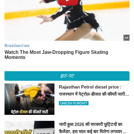
झट-पट
Rajasthan Petrol diesel price :
राजस्थान में पेट्रोल-डीजल की कीमतें जारी,
जानिए बीकानेर समेत पुरे प्रदेश में नए रेट
UMESH PUROHIT
जारी हुआ 2026 की सरकारी छुट्टियों का
कैलेंडर, इस साल कई बार मिलेगा लगातार