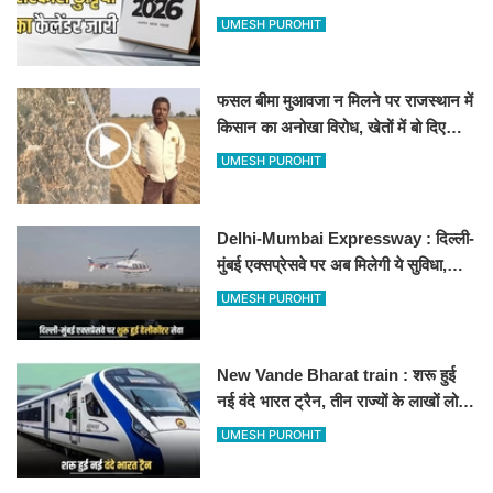
अवकाश, देखें
UMESH PUROHIT
फसल बीमा मुआवजा न मिलने पर राजस्थान में
किसान का अनोखा विरोध, खेतों में बो दिए
500-500 रुपए के नोट, वीडियो वायरल
UMESH PUROHIT
Delhi-Mumbai Expressway : दिल्ली-
मुंबई एक्सप्रेसवे पर अब मिलेगी ये सुविधा,
हेलीकॉप्टर सर्विस से तुरंत घायल पहुंचेगा
UMESH PUROHIT
हॉस्पिटल
New Vande Bharat train : शरू हुई
नई वंदे भारत ट्रैन, तीन राज्यों के लाखों लोगों
का सफर होगा आसान, देखें पूरा रूटमैप
UMESH PUROHIT