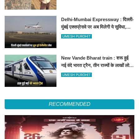
Delhi-Mumbai Expressway : दिल्ली-
मुंबई एक्सप्रेसवे पर अब मिलेगी ये सुविधा,
हेलीकॉप्टर सर्विस से तुरंत घायल पहुंचेगा
UMESH PUROHIT
हॉस्पिटल
New Vande Bharat train : शरू हुई
नई वंदे भारत ट्रैन, तीन राज्यों के लाखों लोगों
का सफर होगा आसान, देखें पूरा रूटमैप
UMESH PUROHIT
RECOMMENDED