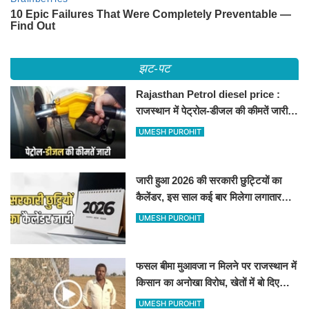
झट-पट
Rajasthan Petrol diesel price :
राजस्थान में पेट्रोल-डीजल की कीमतें जारी,
जानिए बीकानेर समेत पुरे प्रदेश में नए रेट
UMESH PUROHIT
जारी हुआ 2026 की सरकारी छुट्टियों का
कैलेंडर, इस साल कई बार मिलेगा लगातार
अवकाश, देखें
UMESH PUROHIT
फसल बीमा मुआवजा न मिलने पर राजस्थान में
किसान का अनोखा विरोध, खेतों में बो दिए
500-500 रुपए के नोट, वीडियो वायरल
UMESH PUROHIT