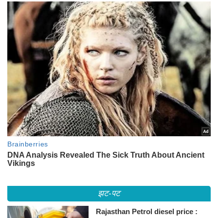
झट-पट
Rajasthan Petrol diesel price :