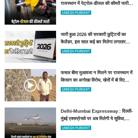
राजस्थान में पेट्रोल-डीजल की कीमतें जारी,
जानिए बीकानेर समेत पुरे प्रदेश में नए रेट
UMESH PUROHIT
जारी हुआ 2026 की सरकारी छुट्टियों का
कैलेंडर, इस साल कई बार मिलेगा लगातार
अवकाश, देखें
UMESH PUROHIT
फसल बीमा मुआवजा न मिलने पर राजस्थान में
किसान का अनोखा विरोध, खेतों में बो दिए
500-500 रुपए के नोट, वीडियो वायरल
UMESH PUROHIT
Delhi-Mumbai Expressway : दिल्ली-
मुंबई एक्सप्रेसवे पर अब मिलेगी ये सुविधा,
हेलीकॉप्टर सर्विस से तुरंत घायल पहुंचेगा
UMESH PUROHIT
हॉस्पिटल