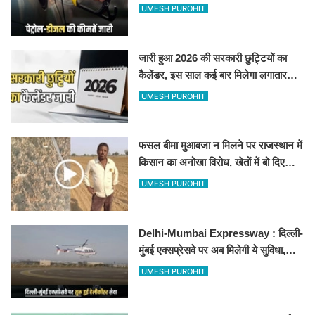
जानिए बीकानेर समेत पुरे प्रदेश में नए रेट
UMESH PUROHIT
जारी हुआ 2026 की सरकारी छुट्टियों का
कैलेंडर, इस साल कई बार मिलेगा लगातार
अवकाश, देखें
UMESH PUROHIT
फसल बीमा मुआवजा न मिलने पर राजस्थान में
किसान का अनोखा विरोध, खेतों में बो दिए
500-500 रुपए के नोट, वीडियो वायरल
UMESH PUROHIT
Delhi-Mumbai Expressway : दिल्ली-
मुंबई एक्सप्रेसवे पर अब मिलेगी ये सुविधा,
हेलीकॉप्टर सर्विस से तुरंत घायल पहुंचेगा
UMESH PUROHIT
हॉस्पिटल