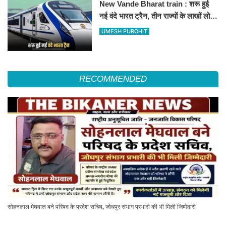
New Vande Bharat train : शरू हुई
नई वंदे भारत ट्रैन, तीन राज्यों के लाखों लोगों
का सफर होगा आसान, देखें पूरा रूटमैप
UMESH PUROHIT
RECOMMENDED
सोहनलाल मेघवाल बने परिषद के प्रदेश सचिव, जोधपुर संभाग प्रभारी की भी मिली जिम्मेदारी