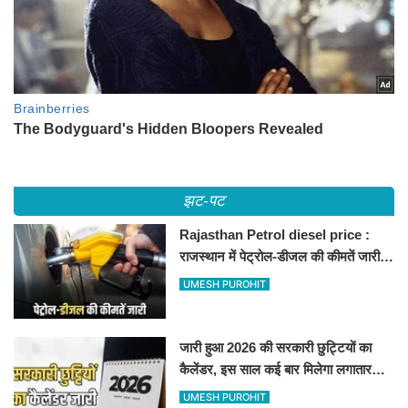
झट-पट
Rajasthan Petrol diesel price :
राजस्थान में पेट्रोल-डीजल की कीमतें जारी,
जानिए बीकानेर समेत पुरे प्रदेश में नए रेट
UMESH PUROHIT
जारी हुआ 2026 की सरकारी छुट्टियों का
कैलेंडर, इस साल कई बार मिलेगा लगातार
अवकाश, देखें
UMESH PUROHIT