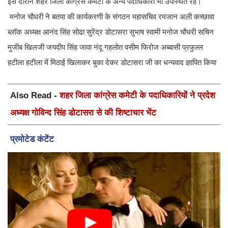
इस दौरान शहर जिला कांग्रेस कमेटी के अन्य पदाधिकारी भी उपस्थित रहे।
मनोज चौधरी ने बतया की कार्यकरणी के संगठन महासचिव रमजान अली कच्छावा
ब्लॉक अध्यक्ष आनंद सिंह सोढा सुरेंद्र डोटासरा सुभाष स्वामी मनोज चौधरी सचिन
मुजीब खिलजी जयदीप सिंह जावा नंदू गहलोत वसीम फिरोज अब्बासी प्रफुल्ल
हटीला हटीला में मिठाई खिलाकर बुका देकर डोटासरा जी का धन्यवाद ज्ञापित किया
Also Read -
शहर जिला कांग्रेस कमेटी के पदाधिकारियों ने प्रदेश
अध्यक्ष गोविन्द सिंह डोटासरा से की शिष्टाचार भेंट