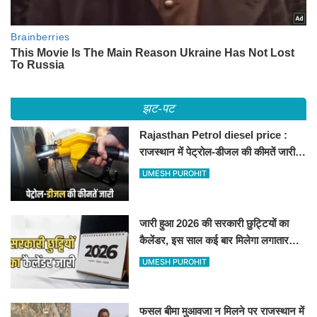
झट-पट
Rajasthan Petrol diesel price :
राजस्थान में पेट्रोल-डीजल की कीमतें जारी,
जानिए बीकानेर समेत पुरे प्रदेश में नए रेट
UMESH PUROHIT
जारी हुआ 2026 की सरकारी छुट्टियों का
कैलेंडर, इस साल कई बार मिलेगा लगातार
अवकाश, देखें
UMESH PUROHIT
फसल बीमा मुआवजा न मिलने पर राजस्थान में