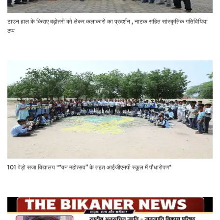
टाउन हाल के किराए बढ़ोतरी को लेकर कलाकारों का प्रदर्शन , नाटक सहित सांस्कृतिक गतिविधियां
ठप्प
101 पेड़ो सजा विद्यालय "*वन महोत्सव” के तहत आईजीएनपी स्कूल में पौधारोपण*