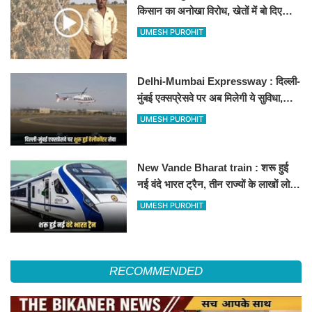
किसान का अनोखा विरोध, खेतों में बो दिए
500-500 रुपए के नोट, वीडियो वायरल
UMESH PUROHIT
Delhi-Mumbai Expressway : दिल्ली-
मुंबई एक्सप्रेसवे पर अब मिलेगी ये सुविधा,
हेलीकॉप्टर सर्विस से तुरंत घायल पहुंचेगा
UMESH PUROHIT
हॉस्पिटल
New Vande Bharat train : शरू हुई
नई वंदे भारत ट्रैन, तीन राज्यों के लाखों लोगों
का सफर होगा आसान, देखें पूरा रूटमैप
UMESH PUROHIT
RECOMMENDED