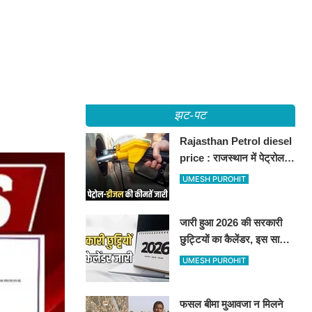
झट-पट
Rajasthan Petrol diesel
price : राजस्थान में पेट्रोल-
डीजल की कीमतें जारी, जानिए
UMESH PUROHIT
बीकानेर समेत पुरे प्रदेश में नए
रेट
जारी हुआ 2026 की सरकारी
छुट्टियों का कैलेंडर, इस साल
कई बार मिलेगा लगातार
UMESH PUROHIT
अवकाश, देखें
फसल बीमा मुआवजा न मिलने