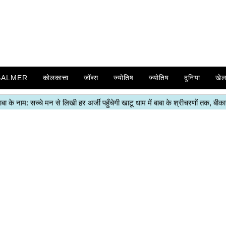
SALMER
कोलकात्ता
जॉब्स
ज्योतिष
ज्योतिष
दुनिया
खे