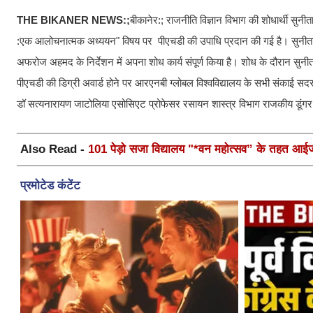
THE BIKANER NEWS:;
बीकानेर:; राजनीति विज्ञान विभाग की शोधार्थी सुनीता म
:एक आलोचनात्मक अध्ययन" विषय पर पीएचडी की उपाधि प्रदान की गई है। सुनीता मौर्
अफरोज अहमद के निर्देशन में अपना शोध कार्य संपूर्ण किया है। शोध के दौरान सुनीता
पीएचडी की डिग्री अवार्ड होने पर आरएनबी ग्लोबल विश्वविद्यालय के सभी संकाई सदस्यों 
डॉ सत्यनारायण जाटोलिया एसोसिएट प्रोफेसर रसायन शास्त्र विभाग राजकीय डूंगर म
Also Read -
101 पेड़ो सजा विद्यालय "*वन महोत्सव” के तहत आईजी