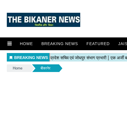
HOME
BREAKING NEWS
FEATURED
JAI
Home
बीकानेर