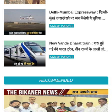
Delhi-Mumbai Expressway : दिल्ली-
मुंबई एक्सप्रेसवे पर अब मिलेगी ये सुविधा,
हेलीकॉप्टर सर्विस से तुरंत घायल पहुंचेगा
UMESH PUROHIT
हॉस्पिटल
New Vande Bharat train : शरू हुई
नई वंदे भारत ट्रैन, तीन राज्यों के लाखों लोगों
का सफर होगा आसान, देखें पूरा रूटमैप
UMESH PUROHIT
RECOMMENDED