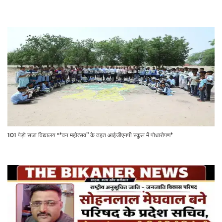
101 पेड़ो सजा विद्यालय "*वन महोत्सव” के तहत आईजीएनपी स्कूल में पौधारोपण*