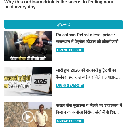
झट-पट
Rajasthan Petrol diesel price :
राजस्थान में पेट्रोल-डीजल की कीमतें जारी,
जानिए बीकानेर समेत पुरे प्रदेश में नए रेट
UMESH PUROHIT
जारी हुआ 2026 की सरकारी छुट्टियों का
कैलेंडर, इस साल कई बार मिलेगा लगातार
अवकाश, देखें
UMESH PUROHIT
फसल बीमा मुआवजा न मिलने पर राजस्थान में
किसान का अनोखा विरोध, खेतों में बो दिए
500-500 रुपए के नोट, वीडियो वायरल
UMESH PUROHIT