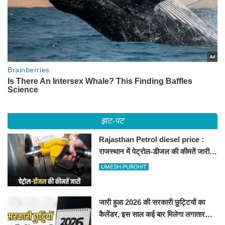
झट-पट
Rajasthan Petrol diesel price :
राजस्थान में पेट्रोल-डीजल की कीमतें जारी,
जानिए बीकानेर समेत पुरे प्रदेश में नए रेट
UMESH PUROHIT
जारी हुआ 2026 की सरकारी छुट्टियों का
कैलेंडर, इस साल कई बार मिलेगा लगातार