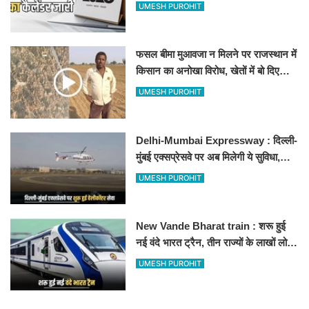
अवकाश, देखें
UMESH PUROHIT
फसल बीमा मुआवजा न मिलने पर राजस्थान में
किसान का अनोखा विरोध, खेतों में बो दिए
500-500 रुपए के नोट, वीडियो वायरल
UMESH PUROHIT
Delhi-Mumbai Expressway : दिल्ली-
मुंबई एक्सप्रेसवे पर अब मिलेगी ये सुविधा,
हेलीकॉप्टर सर्विस से तुरंत घायल पहुंचेगा
UMESH PUROHIT
हॉस्पिटल
New Vande Bharat train : शरू हुई
नई वंदे भारत ट्रैन, तीन राज्यों के लाखों लोगों
का सफर होगा आसान, देखें पूरा रूटमैप
UMESH PUROHIT