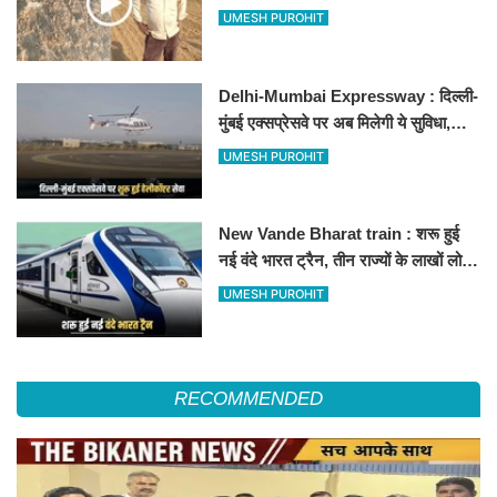
500-500 रुपए के नोट, वीडियो वायरल
UMESH PUROHIT
Delhi-Mumbai Expressway : दिल्ली-
मुंबई एक्सप्रेसवे पर अब मिलेगी ये सुविधा,
हेलीकॉप्टर सर्विस से तुरंत घायल पहुंचेगा
UMESH PUROHIT
हॉस्पिटल
New Vande Bharat train : शरू हुई
नई वंदे भारत ट्रैन, तीन राज्यों के लाखों लोगों
का सफर होगा आसान, देखें पूरा रूटमैप
UMESH PUROHIT
RECOMMENDED