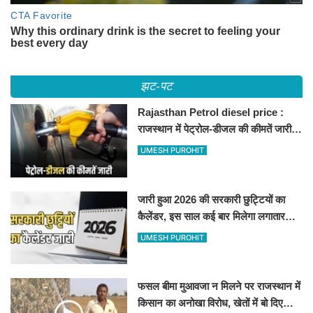
झट-पट
Rajasthan Petrol diesel price :
राजस्थान में पेट्रोल-डीजल की कीमतें जारी,
जानिए बीकानेर समेत पुरे प्रदेश में नए रेट
UMESH PUROHIT
जारी हुआ 2026 की सरकारी छुट्टियों का
कैलेंडर, इस साल कई बार मिलेगा लगातार
अवकाश, देखें
UMESH PUROHIT
फसल बीमा मुआवजा न मिलने पर राजस्थान में
किसान का अनोखा विरोध, खेतों में बो दिए