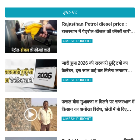
झट-पट
Rajasthan Petrol diesel price :
राजस्थान में पेट्रोल-डीजल की कीमतें जारी,
जानिए बीकानेर समेत पुरे प्रदेश में नए रेट
UMESH PUROHIT
जारी हुआ 2026 की सरकारी छुट्टियों का
कैलेंडर, इस साल कई बार मिलेगा लगातार
अवकाश, देखें
UMESH PUROHIT
फसल बीमा मुआवजा न मिलने पर राजस्थान में
किसान का अनोखा विरोध, खेतों में बो दिए
500-500 रुपए के नोट, वीडियो वायरल
UMESH PUROHIT