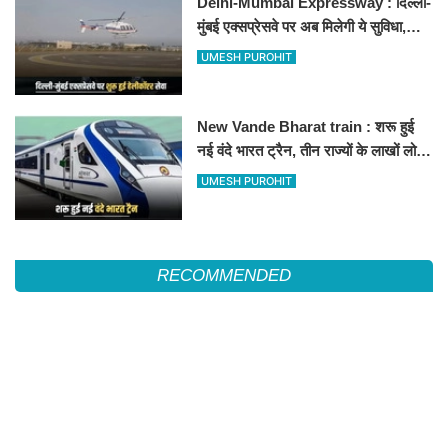
Delhi-Mumbai Expressway : दिल्ली-
मुंबई एक्सप्रेसवे पर अब मिलेगी ये सुविधा,
हेलीकॉप्टर सर्विस से तुरंत घायल पहुंचेगा
UMESH PUROHIT
हॉस्पिटल
New Vande Bharat train : शरू हुई
नई वंदे भारत ट्रैन, तीन राज्यों के लाखों लोगों
का सफर होगा आसान, देखें पूरा रूटमैप
UMESH PUROHIT
RECOMMENDED