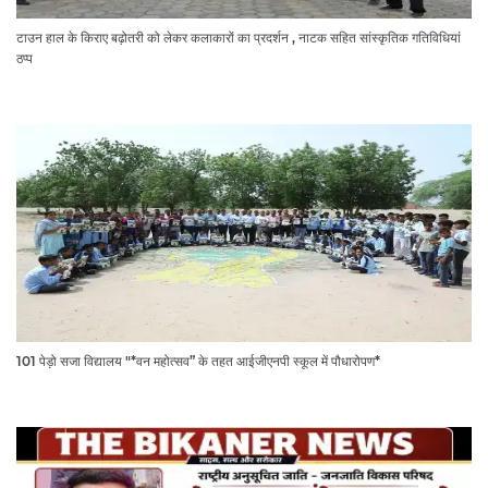
टाउन हाल के किराए बढ़ोतरी को लेकर कलाकारों का प्रदर्शन , नाटक सहित सांस्कृतिक गतिविधियां
ठप्प
101 पेड़ो सजा विद्यालय "*वन महोत्सव” के तहत आईजीएनपी स्कूल में पौधारोपण*