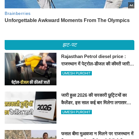
झट-पट
Rajasthan Petrol diesel price :
राजस्थान में पेट्रोल-डीजल की कीमतें जारी,
जानिए बीकानेर समेत पुरे प्रदेश में नए रेट
UMESH PUROHIT
जारी हुआ 2026 की सरकारी छुट्टियों का
कैलेंडर, इस साल कई बार मिलेगा लगातार
अवकाश, देखें
UMESH PUROHIT
फसल बीमा मुआवजा न मिलने पर राजस्थान में