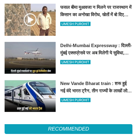
फसल बीमा मुआवजा न मिलने पर राजस्थान में
किसान का अनोखा विरोध, खेतों में बो दिए
500-500 रुपए के नोट, वीडियो वायरल
UMESH PUROHIT
Delhi-Mumbai Expressway : दिल्ली-
मुंबई एक्सप्रेसवे पर अब मिलेगी ये सुविधा,
हेलीकॉप्टर सर्विस से तुरंत घायल पहुंचेगा
UMESH PUROHIT
हॉस्पिटल
New Vande Bharat train : शरू हुई
नई वंदे भारत ट्रैन, तीन राज्यों के लाखों लोगों
का सफर होगा आसान, देखें पूरा रूटमैप
UMESH PUROHIT
RECOMMENDED