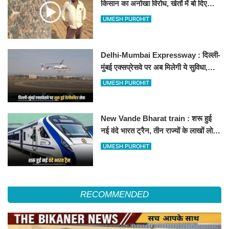
किसान का अनोखा विरोध, खेतों में बो दिए
500-500 रुपए के नोट, वीडियो वायरल
UMESH PUROHIT
Delhi-Mumbai Expressway : दिल्ली-
मुंबई एक्सप्रेसवे पर अब मिलेगी ये सुविधा,
हेलीकॉप्टर सर्विस से तुरंत घायल पहुंचेगा
UMESH PUROHIT
हॉस्पिटल
New Vande Bharat train : शरू हुई
नई वंदे भारत ट्रैन, तीन राज्यों के लाखों लोगों
का सफर होगा आसान, देखें पूरा रूटमैप
UMESH PUROHIT
RECOMMENDED