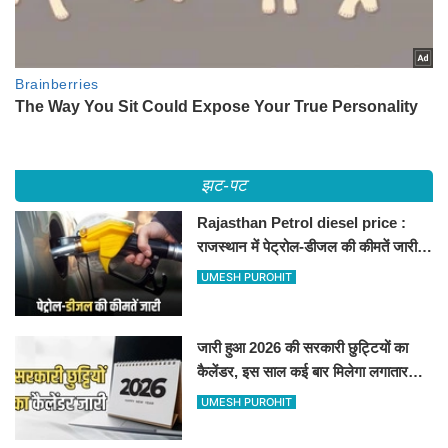
झट-पट
Rajasthan Petrol diesel price :
राजस्थान में पेट्रोल-डीजल की कीमतें जारी,
जानिए बीकानेर समेत पुरे प्रदेश में नए रेट
UMESH PUROHIT
जारी हुआ 2026 की सरकारी छुट्टियों का
कैलेंडर, इस साल कई बार मिलेगा लगातार
अवकाश, देखें
UMESH PUROHIT