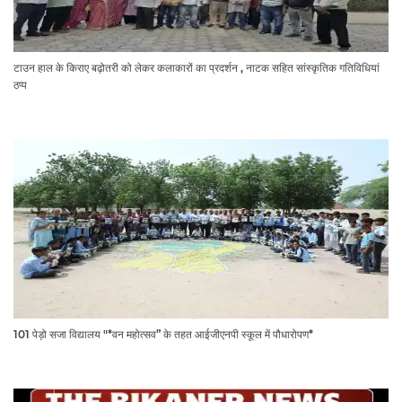
टाउन हाल के किराए बढ़ोतरी को लेकर कलाकारों का प्रदर्शन , नाटक सहित सांस्कृतिक गतिविधियां
ठप्प
101 पेड़ो सजा विद्यालय "*वन महोत्सव” के तहत आईजीएनपी स्कूल में पौधारोपण*