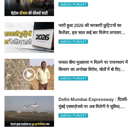
जानिए बीकानेर समेत पुरे प्रदेश में नए रेट
UMESH PUROHIT
जारी हुआ 2026 की सरकारी छुट्टियों का
कैलेंडर, इस साल कई बार मिलेगा लगातार
अवकाश, देखें
UMESH PUROHIT
फसल बीमा मुआवजा न मिलने पर राजस्थान में
किसान का अनोखा विरोध, खेतों में बो दिए
500-500 रुपए के नोट, वीडियो वायरल
UMESH PUROHIT
Delhi-Mumbai Expressway : दिल्ली-
मुंबई एक्सप्रेसवे पर अब मिलेगी ये सुविधा,
हेलीकॉप्टर सर्विस से तुरंत घायल पहुंचेगा
UMESH PUROHIT
हॉस्पिटल