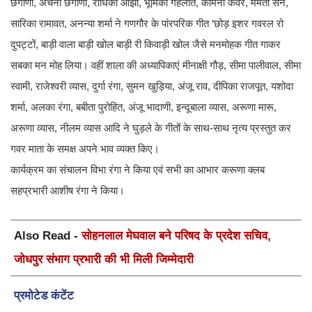
छंगाणी, अर्चना छंगाणी, राधिका ओझा, भूमिका गहलोत, कामना कंवर, ममता सैन,
सारिका रामावत, अनन्या शर्मा ने गणगौर के पांरपरिक गीत ‘छोड़ इशर गवरल रो
दुपट्टों, बाड़ी वाला बाड़ी खोल बाड़ी री किवाड़ी खोल जैसे मनमोहक गीत गाकर
सबका मन मोह लिया। वहीं शाला की अध्यापिकाएं मीनाक्षी गौड़, सीमा पालीवाल, सीमा
स्वामी, राजेश्वरी व्यास, दुर्गा रंगा, सुमन खुड़िया, अंजू राव, दीपिका राजपूत, यशोदा
शर्मा, अलका रंगा, बबीता पुरोहित, अंजू भादाणी, इन्दूबाला व्यास, अरूणा मारू,
अरूणा व्यास, नीलम व्यास आदि ने घुड़ले के गीतों के साथ-साथ नृत्य प्रस्तुत कर
गवर माता के समक्ष अपने भाव व्यक्त किए।
कार्यक्रम का संचालन विभा रंगा ने किया एवं सभी का आभार करूणा क्लब
सहप्रभारी आशीष रंगा ने किया।
Also Read -
सोहनलाल मेघवाल बने परिषद के प्रदेश सचिव,
जोधपुर संभाग प्रभारी की भी मिली जिम्मेदारी