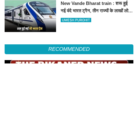
New Vande Bharat train : शरू हुई
नई वंदे भारत ट्रैन, तीन राज्यों के लाखों लोगों
का सफर होगा आसान, देखें पूरा रूटमैप
UMESH PUROHIT
RECOMMENDED
सोहनलाल मेघवाल बने परिषद के प्रदेश सचिव, जोधपुर संभाग प्रभारी की भी मिली जिम्मेदारी