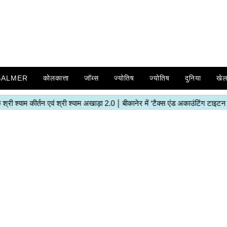
SALMER
कोलकात्ता
जॉब्स
ज्योतिष
ज्योतिष
दुनिया
खे