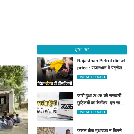
झट-पट
Rajasthan Petrol diesel
price : राजस्थान में पेट्रोल-
डीजल की कीमतें जारी, जानिए
UMESH PUROHIT
बीकानेर समेत पुरे प्रदेश में नए
रेट
जारी हुआ 2026 की सरकारी
छुट्टियों का कैलेंडर, इस साल
कई बार मिलेगा लगातार
UMESH PUROHIT
अवकाश, देखें
फसल बीमा मुआवजा न मिलने