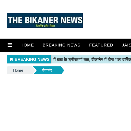
HOME
BREAKING NEWS
FEATURED
JAI
Home
बीकानेर