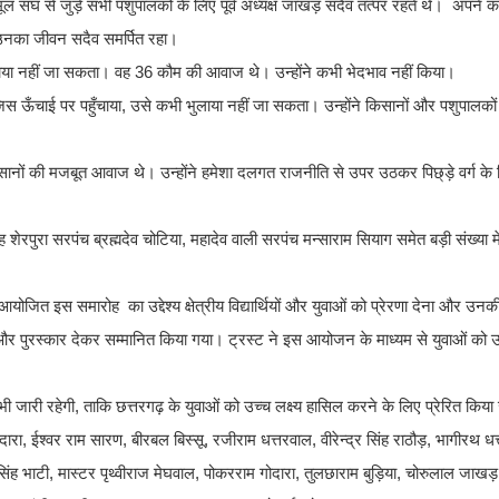
ंघ से जुड़े सभी पशुपालकों के लिए पूर्व अध्यक्ष जाखड़ सदैव तत्पर रहते थे। अपने का
लिए उनका जीवन सदैव समर्पित रहा।
ुलाया नहीं जा सकता। वह 36 कौम की आवाज थे। उन्होंने कभी भेदभाव नहीं किया।
िस ऊँचाई पर पहुँचाया, उसे कभी भुलाया नहीं जा सकता। उन्होंने किसानों और पशुपालकों क
ि किसानों की मजबूत आवाज थे। उन्होंने हमेशा दलगत राजनीति से उपर उठकर पिछ्ड़े वर्ग 
।
 शेरपुरा सरपंच ब्रह्मदेव चोटिया, महादेव वाली सरपंच मन्साराम सियाग समेत बड़ी संख्या में ल
ोजित इस समारोह का उद्देश्य क्षेत्रीय विद्यार्थियों और युवाओं को प्रेरणा देना और उनक
चिन्ह और पुरस्कार देकर सम्मानित किया गया। ट्रस्ट ने इस आयोजन के माध्यम से युवाओं
 भी जारी रहेगी, ताकि छत्तरगढ़ के युवाओं को उच्च लक्ष्य हासिल करने के लिए प्रेरित कि
रा, ईश्वर राम सारण, बीरबल बिस्सू, रजीराम धत्तरवाल, वीरेन्द्र सिंह राठौड़, भागीरथ धत्
पतसिंह भाटी, मास्टर पृथ्वीराज मेघवाल, पोकरराम गोदारा, तुलछाराम बुड़िया, चोरुलाल जाखड़