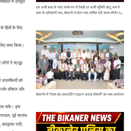
र्यकाल में उरमूल
एक अर्जी बाबा के नाम: सच्चे मन से लिखी हर अर्जी पहुँचेगी खाटू धाम में
बाबा के श्रीचरणों तक, बीकानेर में होगा भव्य वार्षिक श्री श्याम कीर्तन एवं
श्री श्याम अखाड़ा 2.0
े हितों के लिए
के लिए काम किया।
ोगों ने श्रद्धा
ी उपलब्धियों को
 को उनके कौशल और
बीकानेर में ‘टैक्स एंड अकाउंटिंग टाइटन अवार्ड सेरेमनी’ का भव्य आयोजन
या जा सके। इस
तरवाल, पूर्व सरपंच
, कालूराम राठी,