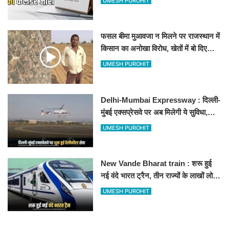
UMESH PUROHIT
फसल बीमा मुआवजा न मिलने पर राजस्थान में
किसान का अनोखा विरोध, खेतों में बो दिए
500-500 रुपए के नोट, वीडियो वायरल
UMESH PUROHIT
Delhi-Mumbai Expressway : दिल्ली-
मुंबई एक्सप्रेसवे पर अब मिलेगी ये सुविधा,
हेलीकॉप्टर सर्विस से तुरंत घायल पहुंचेगा
UMESH PUROHIT
हॉस्पिटल
New Vande Bharat train : शरू हुई
नई वंदे भारत ट्रैन, तीन राज्यों के लाखों लोगों
का सफर होगा आसान, देखें पूरा रूटमैप
UMESH PUROHIT