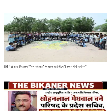
101 पेड़ो सजा विद्यालय "*वन महोत्सव” के तहत आईजीएनपी स्कूल में पौधारोपण*