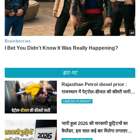
झट-पट
Rajasthan Petrol diesel price :
राजस्थान में पेट्रोल-डीजल की कीमतें जारी,
जानिए बीकानेर समेत पुरे प्रदेश में नए रेट
UMESH PUROHIT
जारी हुआ 2026 की सरकारी छुट्टियों का
कैलेंडर, इस साल कई बार मिलेगा लगातार
अवकाश, देखें