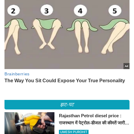
झट-पट
Rajasthan Petrol diesel price :
राजस्थान में पेट्रोल-डीजल की कीमतें जारी,
जानिए बीकानेर समेत पुरे प्रदेश में नए रेट
UMESH PUROHIT