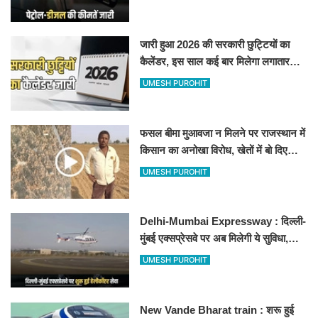
जारी हुआ 2026 की सरकारी छुट्टियों का
कैलेंडर, इस साल कई बार मिलेगा लगातार
अवकाश, देखें
UMESH PUROHIT
फसल बीमा मुआवजा न मिलने पर राजस्थान में
किसान का अनोखा विरोध, खेतों में बो दिए
500-500 रुपए के नोट, वीडियो वायरल
UMESH PUROHIT
Delhi-Mumbai Expressway : दिल्ली-
मुंबई एक्सप्रेसवे पर अब मिलेगी ये सुविधा,
हेलीकॉप्टर सर्विस से तुरंत घायल पहुंचेगा
UMESH PUROHIT
हॉस्पिटल
New Vande Bharat train : शरू हुई