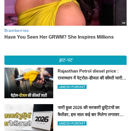
झट-पट
Rajasthan Petrol diesel price :
राजस्थान में पेट्रोल-डीजल की कीमतें जारी,
जानिए बीकानेर समेत पुरे प्रदेश में नए रेट
UMESH PUROHIT
जारी हुआ 2026 की सरकारी छुट्टियों का
कैलेंडर, इस साल कई बार मिलेगा लगातार
अवकाश, देखें
UMESH PUROHIT