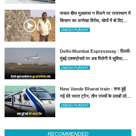
फसल बीमा मुआवजा न मिलने पर राजस्थान में
किसान का अनोखा विरोध, खेतों में बो दिए
500-500 रुपए के नोट, वीडियो वायरल
UMESH PUROHIT
Delhi-Mumbai Expressway : दिल्ली-
मुंबई एक्सप्रेसवे पर अब मिलेगी ये सुविधा,
हेलीकॉप्टर सर्विस से तुरंत घायल पहुंचेगा
UMESH PUROHIT
हॉस्पिटल
New Vande Bharat train : शरू हुई
नई वंदे भारत ट्रैन, तीन राज्यों के लाखों लोगों
का सफर होगा आसान, देखें पूरा रूटमैप
UMESH PUROHIT
RECOMMENDED