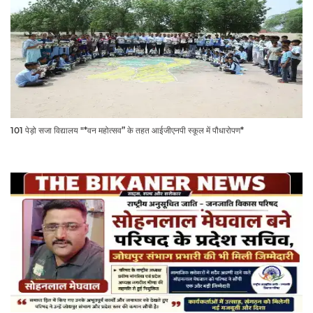
101 पेड़ो सजा विद्यालय "*वन महोत्सव” के तहत आईजीएनपी स्कूल में पौधारोपण*