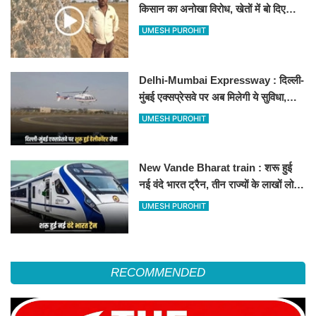
किसान का अनोखा विरोध, खेतों में बो दिए
500-500 रुपए के नोट, वीडियो वायरल
UMESH PUROHIT
Delhi-Mumbai Expressway : दिल्ली-
मुंबई एक्सप्रेसवे पर अब मिलेगी ये सुविधा,
हेलीकॉप्टर सर्विस से तुरंत घायल पहुंचेगा
UMESH PUROHIT
हॉस्पिटल
New Vande Bharat train : शरू हुई
नई वंदे भारत ट्रैन, तीन राज्यों के लाखों लोगों
का सफर होगा आसान, देखें पूरा रूटमैप
UMESH PUROHIT
RECOMMENDED