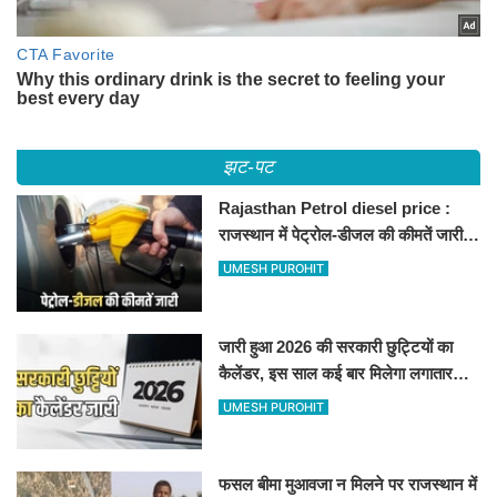
झट-पट
Rajasthan Petrol diesel price :
राजस्थान में पेट्रोल-डीजल की कीमतें जारी,
जानिए बीकानेर समेत पुरे प्रदेश में नए रेट
UMESH PUROHIT
जारी हुआ 2026 की सरकारी छुट्टियों का
कैलेंडर, इस साल कई बार मिलेगा लगातार
अवकाश, देखें
UMESH PUROHIT
फसल बीमा मुआवजा न मिलने पर राजस्थान में