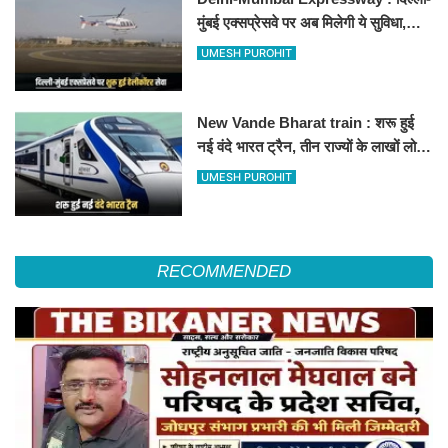
मुंबई एक्सप्रेसवे पर अब मिलेगी ये सुविधा,
हेलीकॉप्टर सर्विस से तुरंत घायल पहुंचेगा
UMESH PUROHIT
हॉस्पिटल
New Vande Bharat train : शरू हुई
नई वंदे भारत ट्रैन, तीन राज्यों के लाखों लोगों
का सफर होगा आसान, देखें पूरा रूटमैप
UMESH PUROHIT
RECOMMENDED