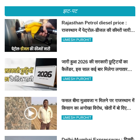
झट-पट
Rajasthan Petrol diesel price :
राजस्थान में पेट्रोल-डीजल की कीमतें जारी,
जानिए बीकानेर समेत पुरे प्रदेश में नए रेट
UMESH PUROHIT
जारी हुआ 2026 की सरकारी छुट्टियों का
कैलेंडर, इस साल कई बार मिलेगा लगातार
अवकाश, देखें
UMESH PUROHIT
फसल बीमा मुआवजा न मिलने पर राजस्थान में
किसान का अनोखा विरोध, खेतों में बो दिए
500-500 रुपए के नोट, वीडियो वायरल
UMESH PUROHIT
Delhi-Mumbai Expressway : दिल्ली-