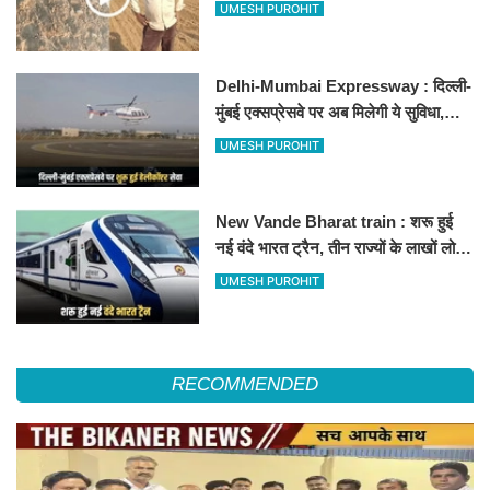
500-500 रुपए के नोट, वीडियो वायरल
UMESH PUROHIT
Delhi-Mumbai Expressway : दिल्ली-
मुंबई एक्सप्रेसवे पर अब मिलेगी ये सुविधा,
हेलीकॉप्टर सर्विस से तुरंत घायल पहुंचेगा
UMESH PUROHIT
हॉस्पिटल
New Vande Bharat train : शरू हुई
नई वंदे भारत ट्रैन, तीन राज्यों के लाखों लोगों
का सफर होगा आसान, देखें पूरा रूटमैप
UMESH PUROHIT
RECOMMENDED