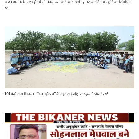
टाउन हाल के किराए बढ़ोतरी को लेकर कलाकारों का प्रदर्शन , नाटक सहित सांस्कृतिक गतिविधियां
ठप्प
101 पेड़ो सजा विद्यालय "*वन महोत्सव” के तहत आईजीएनपी स्कूल में पौधारोपण*