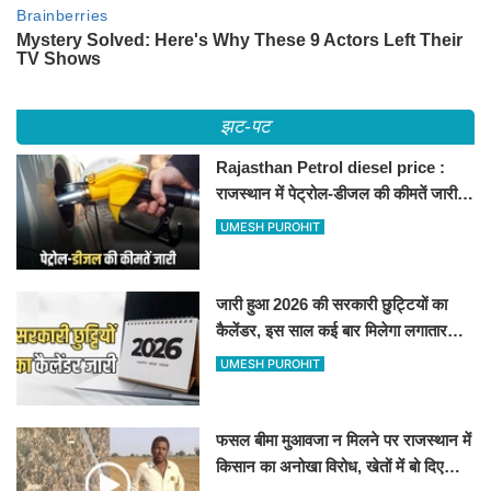
झट-पट
Rajasthan Petrol diesel price :
राजस्थान में पेट्रोल-डीजल की कीमतें जारी,
जानिए बीकानेर समेत पुरे प्रदेश में नए रेट
UMESH PUROHIT
जारी हुआ 2026 की सरकारी छुट्टियों का
कैलेंडर, इस साल कई बार मिलेगा लगातार
अवकाश, देखें
UMESH PUROHIT
फसल बीमा मुआवजा न मिलने पर राजस्थान में
किसान का अनोखा विरोध, खेतों में बो दिए