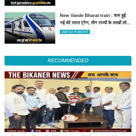
New Vande Bharat train : शरू हुई
नई वंदे भारत ट्रैन, तीन राज्यों के लाखों लोगों
का सफर होगा आसान, देखें पूरा रूटमैप
UMESH PUROHIT
RECOMMENDED