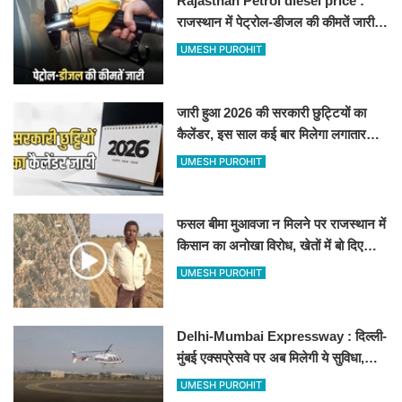
Rajasthan Petrol diesel price :
राजस्थान में पेट्रोल-डीजल की कीमतें जारी,
जानिए बीकानेर समेत पुरे प्रदेश में नए रेट
UMESH PUROHIT
जारी हुआ 2026 की सरकारी छुट्टियों का
कैलेंडर, इस साल कई बार मिलेगा लगातार
अवकाश, देखें
UMESH PUROHIT
फसल बीमा मुआवजा न मिलने पर राजस्थान में
किसान का अनोखा विरोध, खेतों में बो दिए
500-500 रुपए के नोट, वीडियो वायरल
UMESH PUROHIT
Delhi-Mumbai Expressway : दिल्ली-
मुंबई एक्सप्रेसवे पर अब मिलेगी ये सुविधा,
हेलीकॉप्टर सर्विस से तुरंत घायल पहुंचेगा
UMESH PUROHIT
हॉस्पिटल