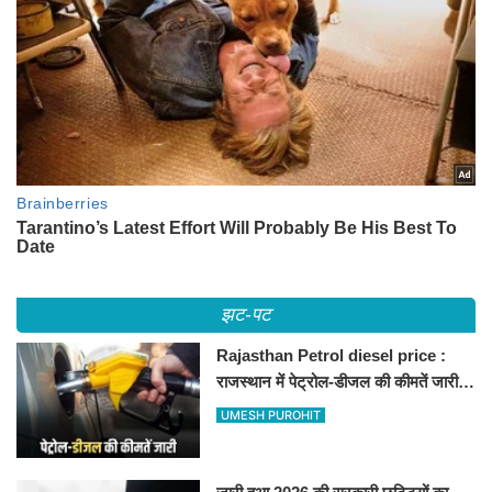
झट-पट
Rajasthan Petrol diesel price :
राजस्थान में पेट्रोल-डीजल की कीमतें जारी,
जानिए बीकानेर समेत पुरे प्रदेश में नए रेट
UMESH PUROHIT