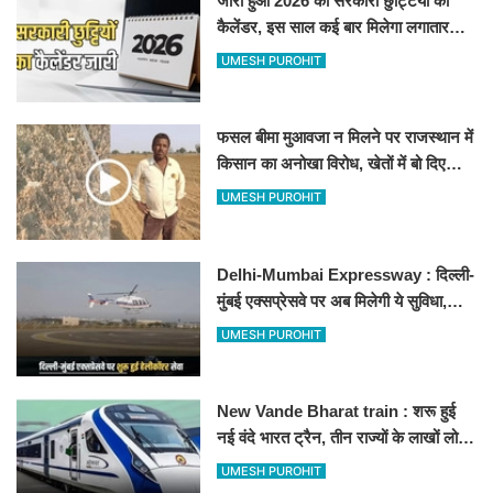
जारी हुआ 2026 की सरकारी छुट्टियों का
कैलेंडर, इस साल कई बार मिलेगा लगातार
अवकाश, देखें
UMESH PUROHIT
फसल बीमा मुआवजा न मिलने पर राजस्थान में
किसान का अनोखा विरोध, खेतों में बो दिए
500-500 रुपए के नोट, वीडियो वायरल
UMESH PUROHIT
Delhi-Mumbai Expressway : दिल्ली-
मुंबई एक्सप्रेसवे पर अब मिलेगी ये सुविधा,
हेलीकॉप्टर सर्विस से तुरंत घायल पहुंचेगा
UMESH PUROHIT
हॉस्पिटल
New Vande Bharat train : शरू हुई
नई वंदे भारत ट्रैन, तीन राज्यों के लाखों लोगों
का सफर होगा आसान, देखें पूरा रूटमैप
UMESH PUROHIT